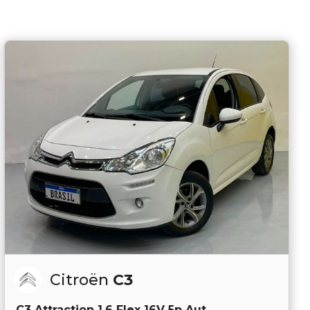
Citroën
C3
C3 Attraction 1.6 Flex 16V 5p Aut.