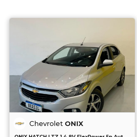
Chevrolet
ONIX
ONIX HATCH LTZ 1.4 8V FlexPower 5p Aut.