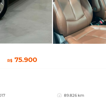
75.900
R$
017
89.826 km