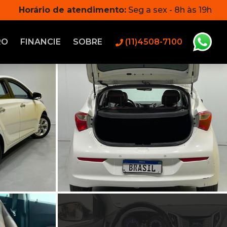
Horário de atendimento:
Seg a sex - 8h às 19h
RO
FINANCIE
SOBRE
(11)4508-7100