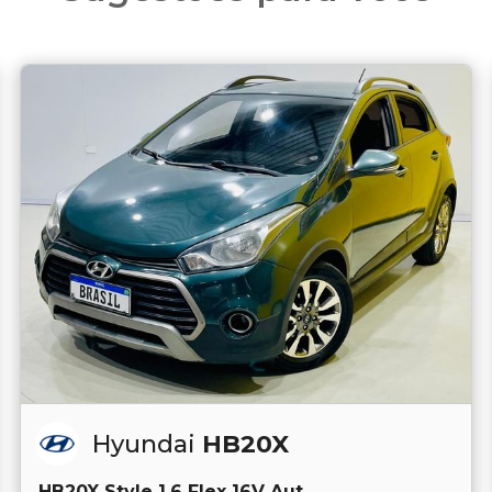
Hyundai
HB20X
HB20X Style 1.6 Flex 16V Aut.