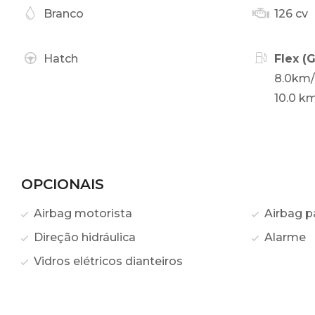
Branco
126 cv
Hatch
Flex (
8.0km/
10.0 km
OPCIONAIS
Airbag motorista
Airbag p
Direção hidráulica
Alarme
Vidros elétricos dianteiros